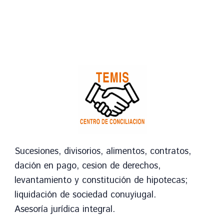
su
vida
crediticia
y
financiera.
Sucesiones, divisorios, alimentos, contratos,
dación en pago, cesion de derechos,
levantamiento y constitución de hipotecas;
liquidación de sociedad conuyiugal.
Asesoría jurídica integral.