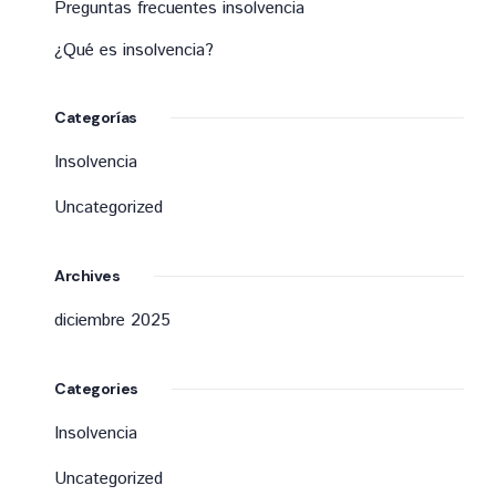
Preguntas frecuentes insolvencia
su
patrimonio
¿Qué es insolvencia?
para
quedar
Categorías
a
Insolvencia
paz
Uncategorized
y
salvo
Archives
con
diciembre 2025
todos
sus
Categories
acreedores
Insolvencia
y
normalizar
Uncategorized