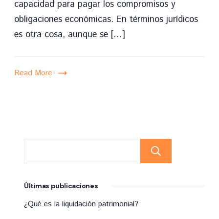
capacidad para pagar los compromisos y
trámite
obligaciones económicas. En términos jurídicos
legal
es otra cosa, aunque se […]
que
permite
a
Read More
los
deudores
agobiados,
reestructurar
sus
Buscar
obligaciones
financieras
Últimas publicaciones
o
¿Qué es la liquidación patrimonial?
liquidar