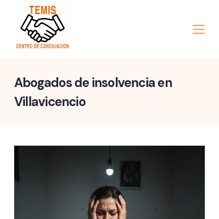
Skip
to
content
Minimal
Abogados de insolvencia en
Agency
Villavicencio